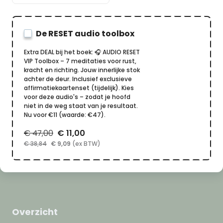
De RESET audio toolbox
Extra DEAL bij het boek: 🎧 AUDIO RESET
VIP Toolbox – 7 meditaties voor rust,
kracht en richting. Jouw innerlijke stok
achter de deur. Inclusief exclusieve
affirmatiekaartenset (tijdelijk). Kies
voor deze audio's – zodat je hoofd
niet in de weg staat van je resultaat.
Nu voor €11 (waarde: €47).
€ 47,00
€ 11,00
€ 38,84
€ 9,09
(ex BTW)
Overzicht