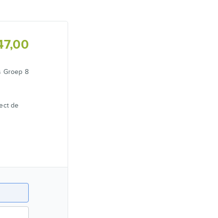
47,00
s Groep 8
ect de