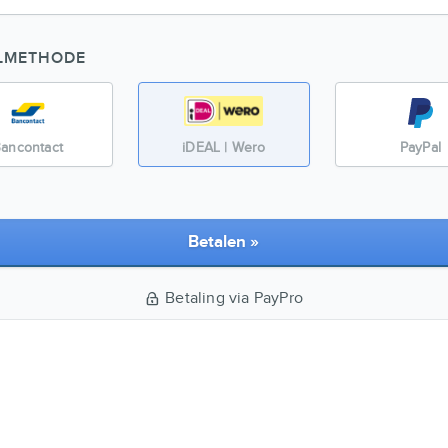
LMETHODE
ancontact
iDEAL | Wero
PayPal
Betalen »
Betaling via PayPro