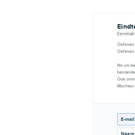
Eindt
Eenmali
Oefenen 
Oefenen
Na uw be
bestande
Ook ontva
Mochten e
E-mail
Naam