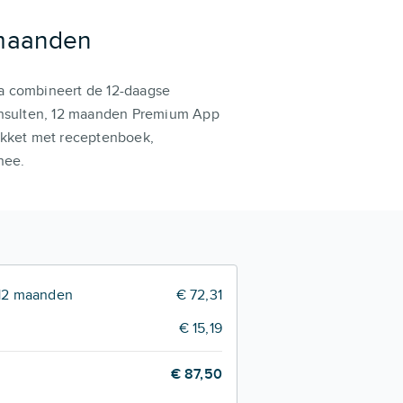
 maanden
 combineert de 12-daagse
onsulten, 12 maanden Premium App
akket met receptenboek,
hee.
 12 maanden
€ 72,31
€ 15,19
€ 87,50