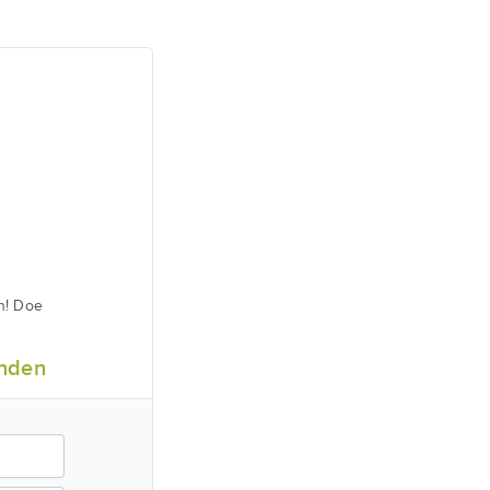
n! Doe
nden