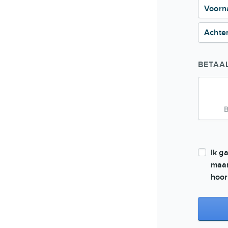
Voor
Achte
BETAA
B
Ik g
maan
hoor