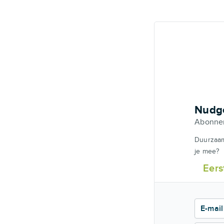
Nudge
Abonne
Duurzaam
je mee?
Eer
E-mail