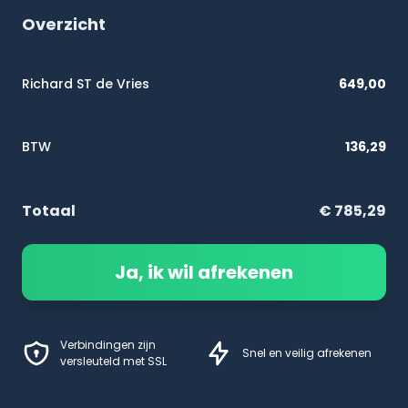
Overzicht
Richard ST de Vries
649,00
BTW
136,29
Totaal
€ 785,29
Ja, ik wil afrekenen
Verbindingen zijn
Snel en veilig afrekenen
versleuteld met SSL