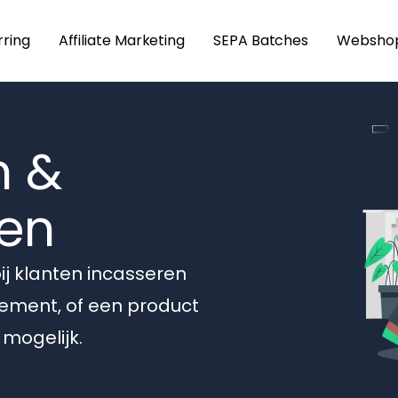
rring
Affiliate Marketing
SEPA Batches
Websho
n &
len
ij klanten incasseren
ement, of een product
 mogelijk.