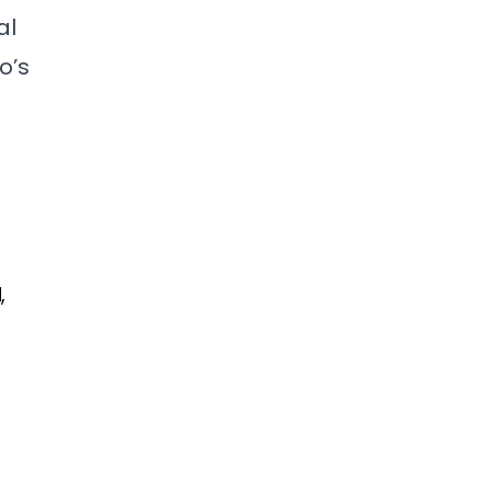
al
o’s
,