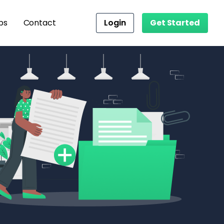
ps
Contact
Login
Get Started