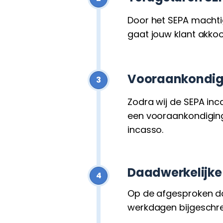
Door het SEPA machtig
gaat jouw klant akko
Vooraankondig
3
Zodra wij de SEPA inc
een vooraankondiging 
incasso.
Daadwerkelijke
4
Op de afgesproken da
werkdagen bijgeschre