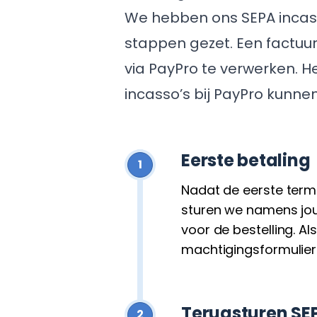
We hebben ons SEPA incass
stappen gezet. Een factuur
via PayPro te verwerken. H
incasso’s bij PayPro kunne
Eerste betaling
1
Nadat de eerste termij
sturen we namens jou
voor de bestelling. Als
machtigingsformulier
Terugsturen SE
2