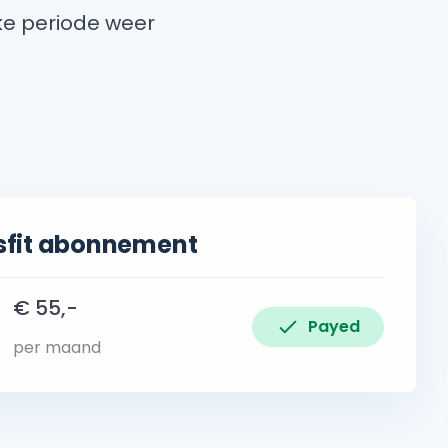
lke periode weer
sfit abonnement
€ 55,-
Payed
per maand