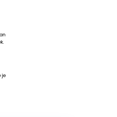
aan
k.
 je