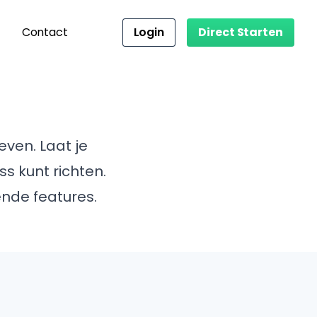
Contact
Login
Direct Starten
ven. Laat je
s kunt richten.
nde features.