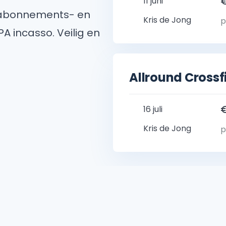
11 juni
w abonnements- en
Kris de Jong
p
A incasso. Veilig en
Allround Cross
16 juli
Kris de Jong
p