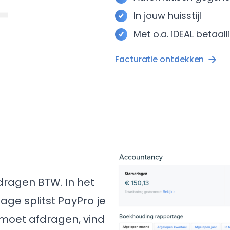
In jouw huisstijl
Met o.a. iDEAL betaall
Facturatie ontdekken
e dragen BTW. In het
ge splitst PayPro je
 moet afdragen, vind