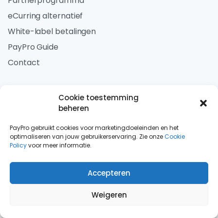
Partnerprogramma
eCurring alternatief
White-label betalingen
PayPro Guide
Contact
Security
Cookie toestemming
Two-factor authenticatie
beheren
Vergunning De Nederlandse Bank
PayPro gebruikt cookies voor marketingdoeleinden en het
Certificaat Currence
optimaliseren van jouw gebruikerservaring. Zie onze
Cookie
Policy
voor meer informatie.
Anti-fraude maatregelen
Accepteren
Contact
E-mail:
support@paypro.nl
Weigeren
Leonard Springerlaan 35