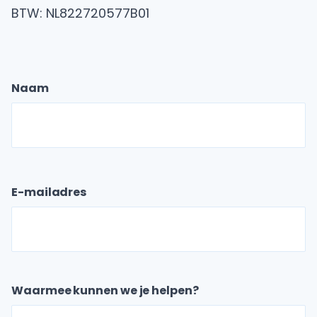
BTW: NL822720577B01
Naam
V
o
o
E-mailadres
r
n
a
a
m
Waarmee kunnen we je helpen?